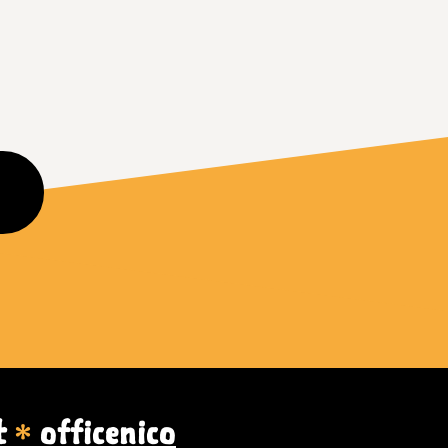
t
officenico
＊