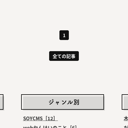
1
全ての記事
ジャンル別
SOYCMS［12］
webかんけいのこと［6］